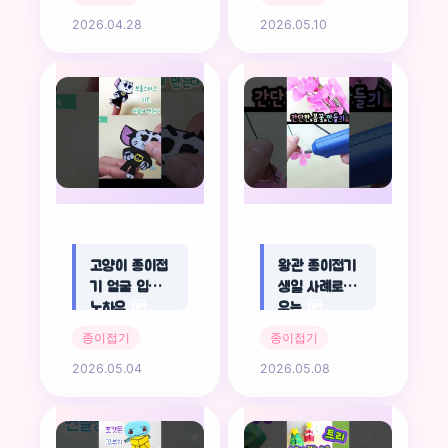
2026.04.28
2026.05.10
고양이 종이접
왕관 종이접기
기 얼굴 입문자
생일 사례로 배
노하우
🆙
우는
🆙
종이접기
종이접기
2026.05.04
2026.05.08