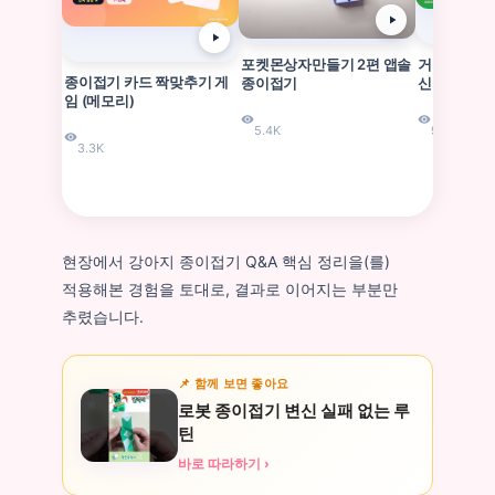
포켓몬상자만들기 2편 앱솔
거북이 종이접
종이접기 카드 짝맞추기 게
종이접기
신 기준
임 (메모리)
5.4K
9.1K
3.3K
현장에서 강아지 종이접기 Q&A 핵심 정리을(를)
적용해본 경험을 토대로, 결과로 이어지는 부분만
추렸습니다.
📌 함께 보면 좋아요
로봇 종이접기 변신 실패 없는 루
틴
바로 따라하기 ›