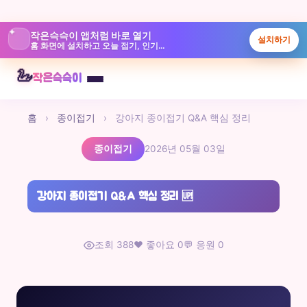
✦
작은슥슥이 앱처럼 바로 열기
설치하기
홈 화면에 설치하고 오늘 접기, 인기글, 놀이터를 빠르게 보실 수 있습니다.
본
🦢
작은슥슥이
문
으
홈
›
종이접기
›
강아지 종이접기 Q&A 핵심 정리
로
바
종이접기
2026년 05월 03일
로
가
기
강아지 종이접기 Q&A 핵심 정리
🆙
조회 388
❤️ 좋아요 0
💬 응원 0