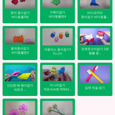
🌈
거북이접기
바다코끼리
문어 종이접기
바다동물편4
종이접기 바다동물...
바다동물5편
⭐
꽃게종이접기
포켓몬스터접기 3편
어몽어스 종이접기1
바다동물편2
붐볼 종...
미니카
미니카접기
간단한 배 종이접기
입체 칫솔 접기
작은슥슥맨 캐릭터...
쉬운것 ...