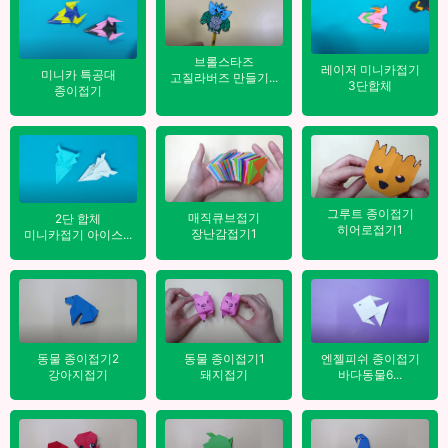
⭐
브롤스타즈
레이저 미니카접기
미니카 특공대
고질라버즈 만들기...
3단합체
종이접기
그루트 종이접기
매직큐브접기
2단 합체
히어로접기1
장난감접기1
미니카접기 아이스...
엔젤피쉬 종이접기
동물 종이접기2
동물 종이접기1
바다동물6...
강아지접기
돼지접기