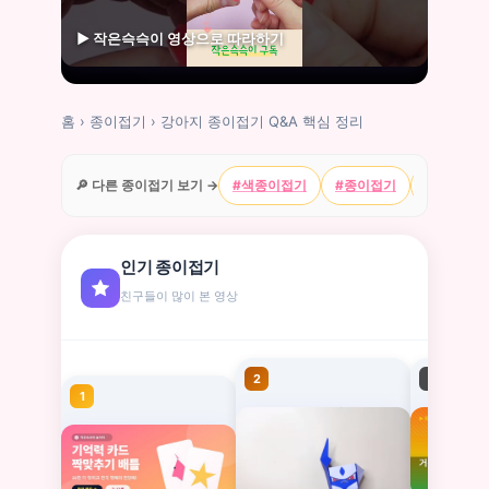
▶ 작은슥슥이 영상으로 따라하기
홈
›
종이접기
›
강아지 종이접기 Q&A 핵심 정리
🔎 다른 종이접기 보기 →
#색종이접기
#종이접기
#캐릭터
인기 종이접기
친구들이 많이 본 영상
2
3
1