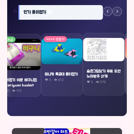
🔥
인기 종이접기
🆙
⭐⭐⭐⭐ 전문가
⭐ 초급
종이접
숨은그림찾기 무료 도안
미니카 특공대 종이접기
진보고
노아방주 21개
❤️ 0 · 👁 613
종이접기 쉬운 바구니접
❤️ 1 ·
❤️ 0 · 👁 576
기 origami basket
❤️ 0 · 👁 713