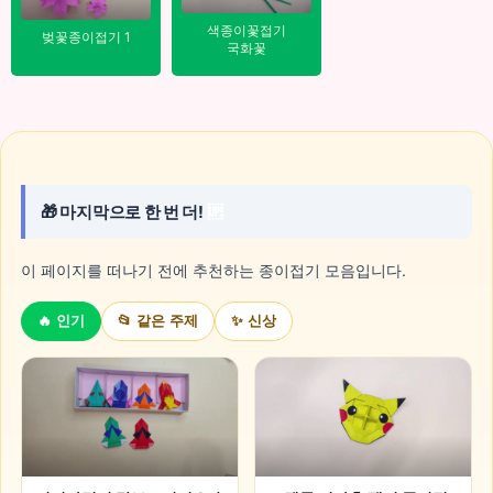
색종이꽃접기
벚꽃종이접기 1
국화꽃
🦋
🎁 마지막으로 한 번 더!
🆙
이 페이지를 떠나기 전에 추천하는 종이접기 모음입니다.
🔥 인기
📂 같은 주제
✨ 신상