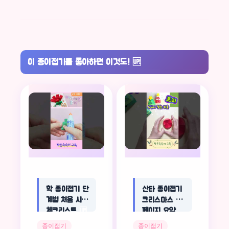
이 종이접기를 좋아하면 이것도!
🆙
학 종이접기 단
산타 종이접기
계별 처음 시작
크리스마스 한
체크리스트
🆙
페이지 요약
🆙
종이접기
종이접기