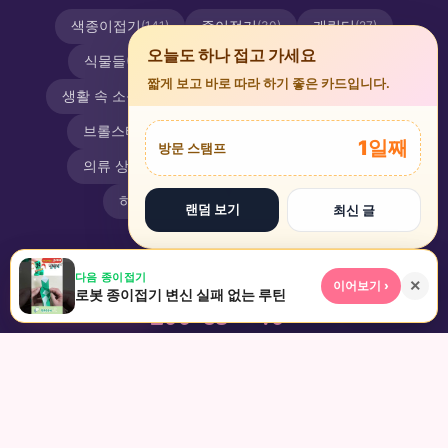
색종이접기
종이접기
캐릭터
(141)
(30)
(27)
×
오늘도 하나 접고 가세요
식물들
스티커도안
미니카
(19)
(19)
(18)
짧게 보고 바로 따라 하기 좋은 카드입니다.
생활 속 소품들
놀잇감
물 속 동물
(17)
(12)
(11)
브롤스타즈
땅 위 동물
탈 것
(10)
(9)
(7)
1일째
방문 스탬프
의류 상하의
과일야채
놀이터
(6)
(6)
(4)
하늘 나는 새
종이만들기
(4)
(2)

랜덤 보기
최신 글
★
▶
⌕
다음 종이접기
+
×
이어보기 ›
로봇 종이접기 변신 실패 없는 루틴
앱 설치
인기
놀이터
검색
200
38
40
종이접기
좋아요
응원 메시지