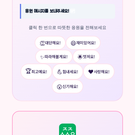
응원 메시지를 보내주세요!
🆙
클릭 한 번으로 따뜻한 응원을 전해보세요
👏
😄
대단해요!
재미있어요!
✨
🌟
따라해볼게요!
멋져요!
🏆
💪
❤️
최고예요!
힘내세요!
사랑해요!
😮
신기해요!