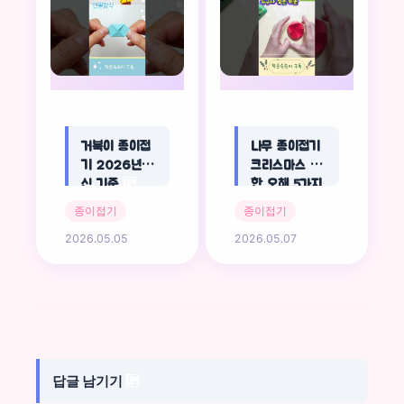
거북이 종이접
나무 종이접기
기 2026년 최
크리스마스 흔
신 기준
🆙
한 오해 5가지
🆙
종이접기
종이접기
2026.05.05
2026.05.07
답글 남기기
🆙