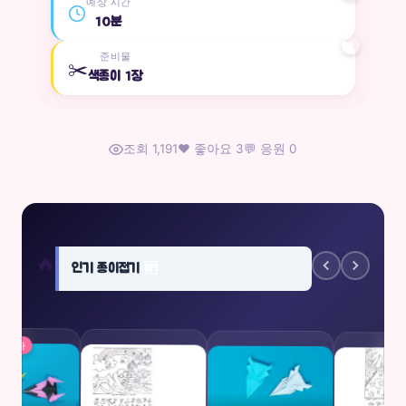
예상 시간
10분
?
준비물
✂️
색종이 1장
조회 1,191
❤️ 좋아요 3
💬 응원 0
🔥
인기 종이접기
🆙
 전문가