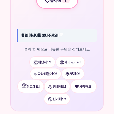
🤍
좋아요
3
응원 메시지를 보내주세요!
🆙
클릭 한 번으로 따뜻한 응원을 전해보세요
👏
😄
대단해요!
재미있어요!
✨
🌟
따라해볼게요!
멋져요!
🏆
💪
❤️
최고예요!
힘내세요!
사랑해요!
😮
신기해요!