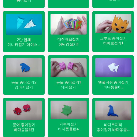
종이접기
그루트 종이접기
매직큐브접기
2단 합체
히어로접기1
장난감접기1
미니카접기 아이스...
엔젤피쉬 종이접기
동물 종이접기2
동물 종이접기1
바다동물6...
강아지접기
돼지접기
거북이접기
바다코끼리
문어 종이접기
바다동물편4
종이접기 바다동물...
바다동물5편