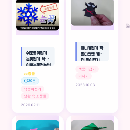

미니카접기 작
쉬운종이접기
은다크맨 캐릭
눈꽃접기 색종
터 종이접기
이로눈꽃접는법
🆙
색종이접기
눈송이종이접기
중급
⭐⭐
미니카
origami
20분
snowflake
2023.10.03
색종이접기
🆙
생활 속 소품들
2026.02.11