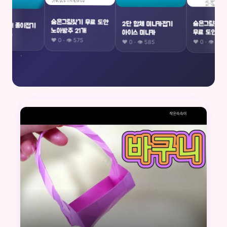
숨은그림찾기 무료 도안
숨은그림찾기
2단 합체 미니카접기
특공대 종이접기
노아방주 21개
무료 도안 답
아이스 미니카
👁 659
❤️ 0 · 👁 575
❤️ 0 · 👁 580
❤️ 0 · 👁 585