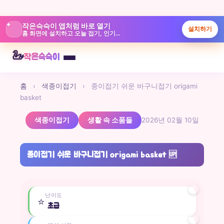
✦
작은슥슥이 앱처럼 바로 열기
설치하기
홈 화면에 설치하고 오늘 접기, 인기글, 놀이터를 빠르게 보실 수 있습니다.
본
🦢
작은슥슥이
문
으
홈
›
색종이접기
›
종이접기 쉬운 바구니접기 origami
로
basket
바
로
색종이접기
생활 속 소품들
2026년 02월 10일
가
기
종이접기 쉬운 바구니접기 origami basket
🆙
?
난이도
⭐
초급
?