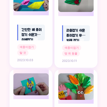
간단한 배 종이
곤충접기 쉬운
접기 쉬운것 종
종이접기 무당
🌈
이배접기
🆙
벌레 접기
🆙
색종이접기
색종이접기
탈 것
땅 위 동물
2023.10.03
2023.10.11