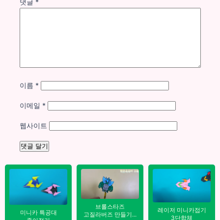
댓글
*
이름
*
이메일
*
웹사이트
브롤스타즈
✨
레이저 미니카접기
미니카 특공대
고질라버즈 만들기...
3단합체