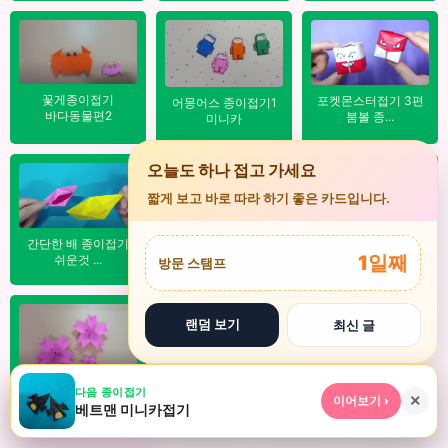
꽃게종이접기
포켓몬스터접기 3편
어몽어스 종이접기1
바다동물편2
붐볼 종...
미니카
×
오늘도 하나 접고 가세요
짧게 보고 바로 따라 하기 좋은 카드입니다.
미니카접기
간단한 배 종이접기
입체 칫솔 접기
작은슥슥맨 캐릭터...
1일째
쉬운것 ...
방문 스탬프
랜덤 보기
최신 글
색종이꽃접기
벚꽃종이접기 1
★
▶
⌕
다음 종이접기
+
×
이어보기 ›
국화꽃
베트맨 미니카접기
앱 설치
인기
놀이터
검색