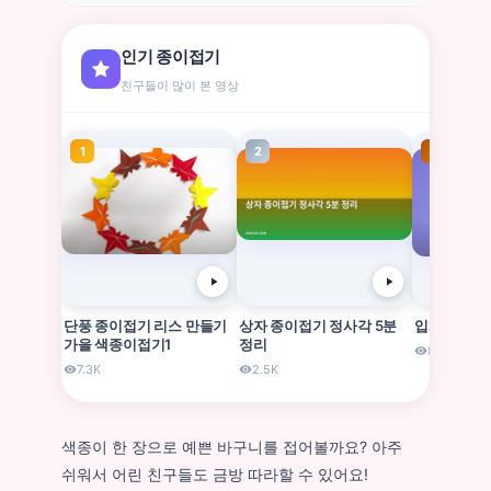
인기 종이접기
친구들이 많이 본 영상
1
2
3
단풍 종이접기 리스 만들기
상자 종이접기 정사각 5분
입체 칫솔 
가을 색종이접기1
정리
8.2K
7.3K
2.5K
색종이 한 장으로 예쁜 바구니를 접어볼까요? 아주
쉬워서 어린 친구들도 금방 따라할 수 있어요!