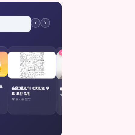
⭐⭐⭐⭐ 전문가
2단 합체 미니카
스 미니카
❤️ 0 · 👁 568
보
숨은그림찾기 천지창조 무
매직큐브접기 장난감접기1
료 도안 답안
❤️ 0 · 👁 571
❤️ 0 · 👁 577