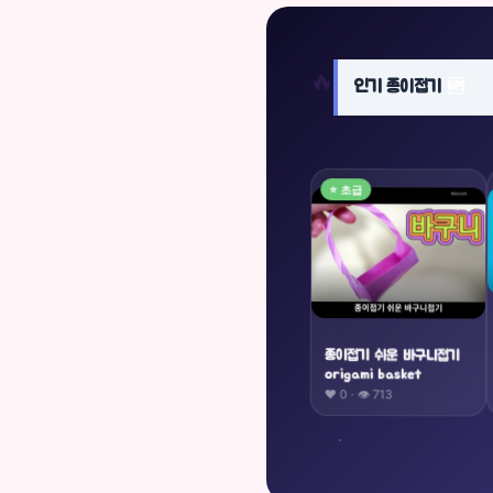
🔥
인기 종이접기
🆙
⭐ 초급
종이접기 쉬운 바구니접기
origami basket
❤️ 0 · 👁 713