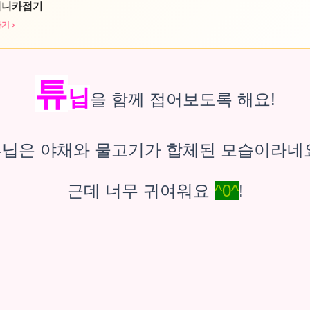
미니카접기
기 ›
튜
닙
을
함께 접어보도록 해요!
닙은 야채와 물고기가 합체된 모습이라
근데 너무 귀여워요
^0^
!