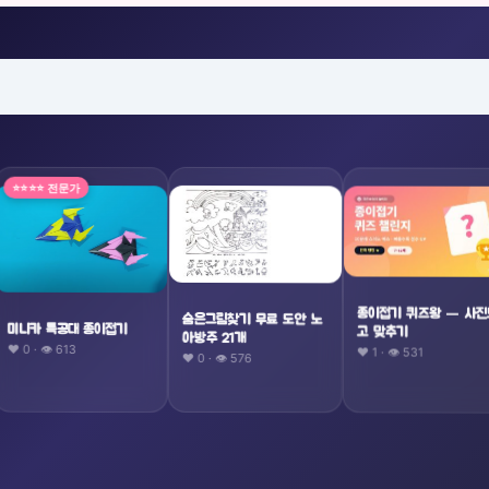
⭐⭐⭐⭐ 전문가
종이접기 퀴즈왕 — 사진
숨은그림찾기 무료 도안 노
미니카 특공대 종이접기
고 맞추기
아방주 21개
❤️ 0 · 👁 613
❤️ 1 · 👁 531
❤️ 0 · 👁 576