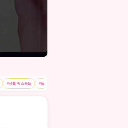
#생활 속 소품들
#놀잇감
#물 속 동물
#브롤스타즈
#땅 위 동