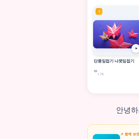
1
단풍잎접기 나뭇잎접기
1.7K
안녕하
📌 함께 보