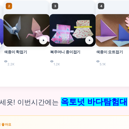
2
3
4
색종이 학접기
복주머니 종이접기
색종이 요트접기
2.2K
1.2K
5.1K
옥토넛 바다탐험대
세욧! 이번시간에는
면 좋아요