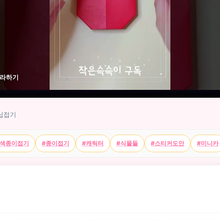
따라하기
닙접기
#색종이접기
#종이접기
#캐릭터
#식물들
#스티커도안
#미니카