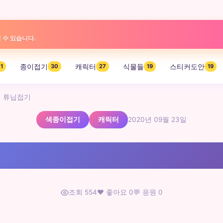
 수 있습니다.
종이접기
캐릭터
식물들
스티커도안
1
30
27
19
19
 튜닙접기
색종이접기
캐릭터
2020년 09월 23일
조회 554
❤️ 좋아요 0
💬 응원 0