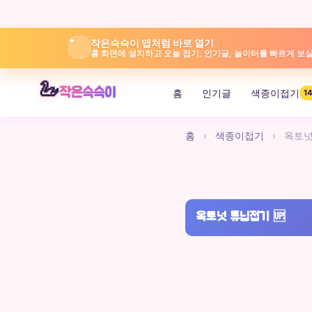
✦
작은슥슥이 앱처럼 바로 열기
홈 화면에 설치하고 오늘 접기, 인기글, 놀이터를 빠르게 보실
본
🦢
작은슥슥이
홈
인기글
색종이접기
14
문
으
로
홈
›
색종이접기
›
옥토넛
바
로
가
기
옥토넛 튜닙접기
🆙