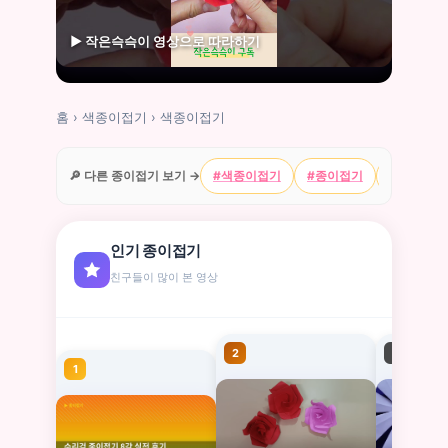
▶ 작은슥슥이 영상으로 따라하기
홈
›
색종이접기
›
색종이접기
🔎 다른 종이접기 보기 →
#색종이접기
#종이접기
#캐릭터
인기 종이접기
친구들이 많이 본 영상
2
3
1