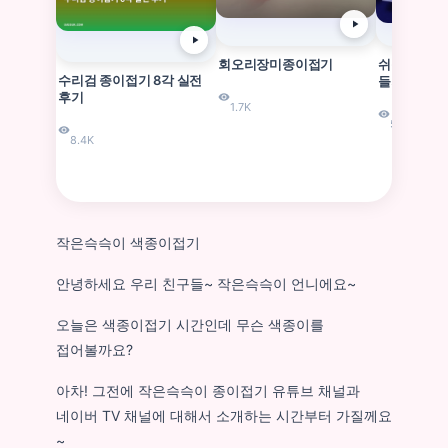
회오리장미종이접기
쉬운종이접기
수리검 종이접기 8각 실전
들기
후기
1.7K
5.1K
8.4K
작은슥슥이 색종이접기
안녕하세요 우리 친구들~ 작은슥슥이 언니에요~
오늘은 색종이접기 시간인데 무슨 색종이를
접어볼까요?
아차! 그전에 작은슥슥이 종이접기 유튜브 채널과
네이버 TV 채널에 대해서 소개하는 시간부터 가질께요
~