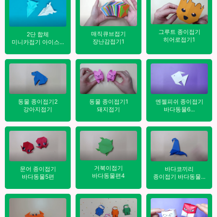
그루트 종이접기
매직큐브접기
2단 합체
히어로접기1
장난감접기1
미니카접기 아이스...
엔젤피쉬 종이접기
동물 종이접기2
동물 종이접기1
바다동물6...
강아지접기
돼지접기
거북이접기
바다코끼리
문어 종이접기
바다동물편4
종이접기 바다동물...
바다동물5편