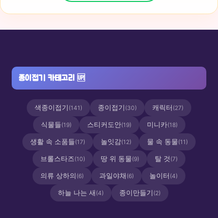
종이접기 카테고리
🆙
색종이접기
종이접기
캐릭터
(141)
(30)
(27)
식물들
스티커도안
미니카
(19)
(19)
(18)
생활 속 소품들
놀잇감
물 속 동물
(17)
(12)
(11)
브롤스타즈
땅 위 동물
탈 것
(10)
(9)
(7)
의류 상하의
과일야채
놀이터
(6)
(6)
(4)
하늘 나는 새
종이만들기
(4)
(2)