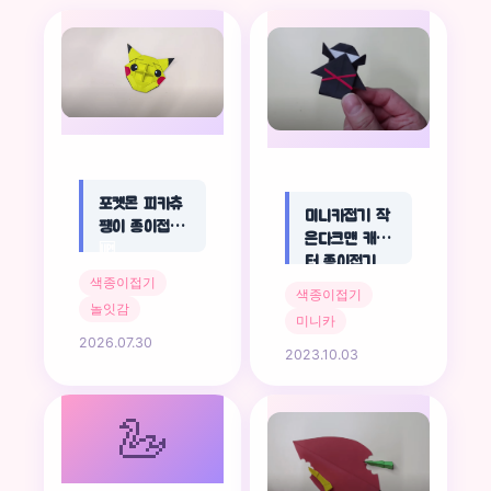
포켓몬 피카츄
미니카접기 작
팽이 종이접기
은다크맨 캐릭
🆙
터 종이접기
색종이접기
🆙
색종이접기
놀잇감
미니카
2026.07.30
2023.10.03
🦢