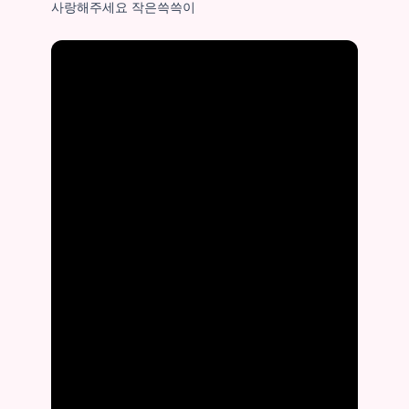
사랑해주세요 작은쓱쓱이