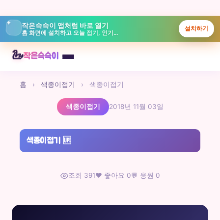
✦
작은슥슥이 앱처럼 바로 열기
설치하기
홈 화면에 설치하고 오늘 접기, 인기글, 놀이터를 빠르게 보실 수 있습니다.
본
🦢
작은슥슥이
문
으
홈
›
색종이접기
›
색종이접기
로
바
색종이접기
2018년 11월 03일
로
가
기
색종이접기
🆙
조회 391
❤️ 좋아요 0
💬 응원 0