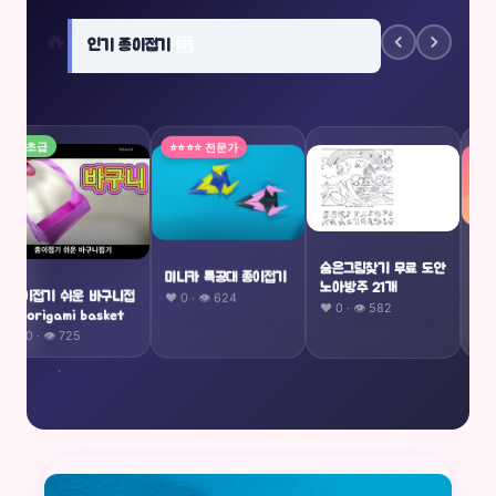
🔥
인기 종이접기
🆙
⭐⭐⭐⭐ 전문가
⭐ 초급
종이접
숨은그림찾기 무료 도안
미니카 특공대 종이접기
진보
노아방주 21개
❤️ 0 · 👁 624
종이접기 쉬운 바구니접
❤️ 1 ·
❤️ 0 · 👁 582
기 origami basket
❤️ 0 · 👁 725