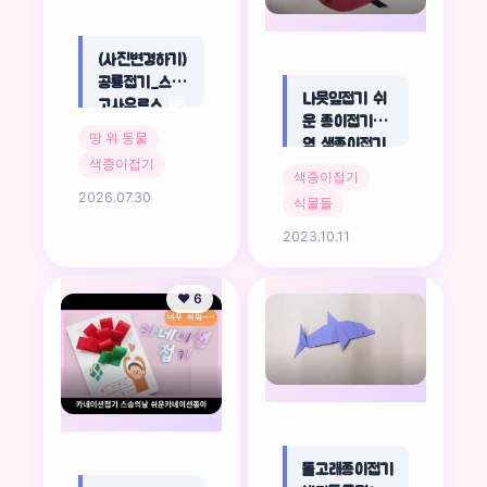
(사진변경하기)
공룡접기_스테
나뭇잎접기 쉬
고사우르스
🆙
운 종이접기 낙
땅 위 동물
옆 색종이접기
색종이접기
🆙
색종이접기
2026.07.30
식물들
2023.10.11
❤️ 6
돌고래종이접기