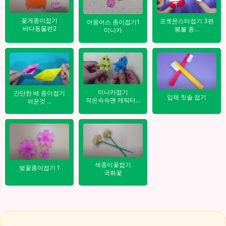
꽃게종이접기
포켓몬스터접기 3편
어몽어스 종이접기1
바다동물편2
붐볼 종...
미니카
미니카접기
간단한 배 종이접기
입체 칫솔 접기
작은슥슥맨 캐릭터...
쉬운것 ...
색종이꽃접기
벚꽃종이접기 1
국화꽃