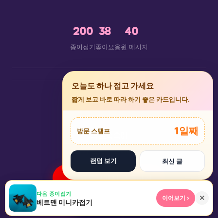
200
38
40
🦋
🎀
종이접기
좋아요
응원 메시지
×
오늘도 하나 접고 가세요
짧게 보고 바로 따라 하기 좋은 카드입니다.
🦢
1일째
방문 스탬프
작은슥슥이
종이접기 전문 커뮤니티 플랫폼
랜덤 보기
최신 글
유튜브에서 구독하기
★
▶
⌕
다음 종이접기
+
×
이어보기 ›
베트맨 미니카접기
앱 설치
인기
놀이터
검색