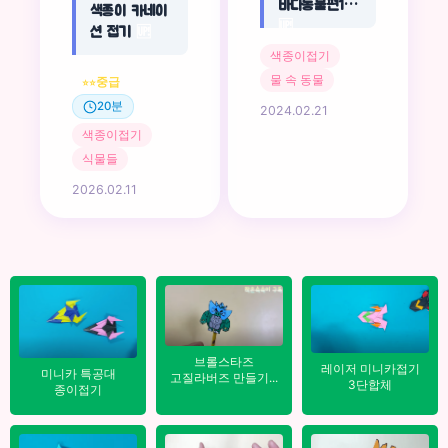
바다동물편1
색종이 카네이
🆙
션 접기
🆙
색종이접기
물 속 동물
중급
⭐⭐
20분
2024.02.21
색종이접기
식물들
2026.02.11
브롤스타즈
레이저 미니카접기
미니카 특공대
고질라버즈 만들기...
3단합체
종이접기