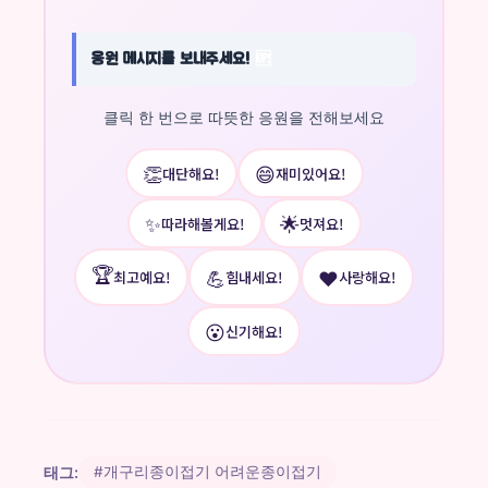
응원 메시지를 보내주세요!
🆙
클릭 한 번으로 따뜻한 응원을 전해보세요
👏
😄
대단해요!
재미있어요!
✨
🌟
따라해볼게요!
멋져요!
🏆
💪
❤️
최고예요!
힘내세요!
사랑해요!
😮
신기해요!
태그:
#개구리종이접기 어려운종이접기