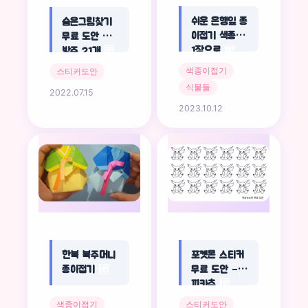
쉬운 은행잎 종
숨은그림찾기
이접기 색종이
무료 도안 노아
1장으로
🆙
방주 21개
🆙
색종이접기
스티커도안
식물들
2022.07.15
2023.10.12
포켓몬 스티커
한복 복주머니
무료 도안 –
종이접기
🆙
피카츄
🆙
스티커도안
색종이접기