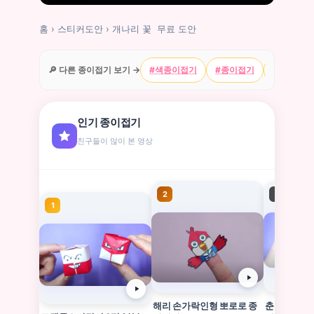
홈
›
스티커도안
›
개나리 꽃 무료 도안
🔎 다른 종이접기 보기 →
#색종이접기
#종이접기
#캐릭터
인기 종이접기
친구들이 많이 본 영상
2
3
1
해리 손가락인형 뽀로로 종
춘식이 가방