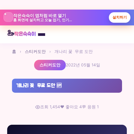
✦
작은슥슥이 앱처럼 바로 열기
설치하기
홈 화면에 설치하고 오늘 접기, 인기글, 놀이터를 빠르게 보실 수 있습니다.
본
🦢
작은슥슥이
문
으
홈
›
스티커도안
›
개나리 꽃 무료 도안
로
바
스티커도안
2022년 05월 14일
로
가
기
개나리 꽃 무료 도안
🆙
조회 1,454
❤️ 좋아요 4
💬 응원 1