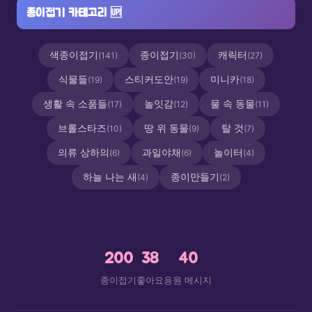
종이접기 카테고리
🆙
색종이접기
종이접기
캐릭터
(141)
(30)
(27)
식물들
스티커도안
미니카
(19)
(19)
(18)
생활 속 소품들
놀잇감
물 속 동물
(17)
(12)
(11)
브롤스타즈
땅 위 동물
탈 것
(10)
(9)
(7)
의류 상하의
과일야채
놀이터
(6)
(6)
(4)
하늘 나는 새
종이만들기
(4)
(2)
200
38
40
종이접기
좋아요
응원 메시지