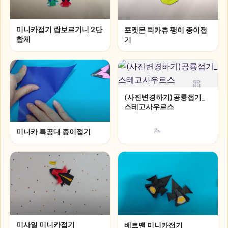
미니카접기 람보르기니 2단
포켓몬 피카츄 팽이 종이접
합체
기
🎀
(사진변경하기)공룡접기_
스테고사우르스
🦢
미니카 특공대 종이접기
미사일 미니카접기
베트맨 미니카접기