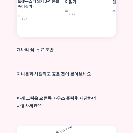
포켓몬스터접기 3편 붐볼
이접기
렌즈편1
종이접기
3.8K
6.7K
8.7K
개나리 꽃 무료 도안
자녀들과 색칠하고 꽃을 접어 붙여보세요
아래 그림을 오른쪽 마우스 클릭후 저장하여
사용하세요
^^