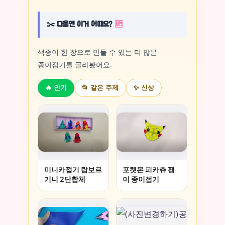
✂️ 다음엔 이거 어때요?
🆙
색종이 한 장으로 만들 수 있는 더 많은
종이접기를 골라봤어요.
🔥 인기
📂 같은 주제
✨ 신상
미니카접기 람보르
포켓몬 피카츄 팽
기니 2단합체
이 종이접기