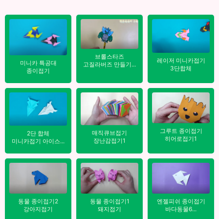
브롤스타즈
레이저 미니카접기
미니카 특공대
고질라버즈 만들기...
3단합체
종이접기
그루트 종이접기
매직큐브접기
2단 합체
히어로접기1
장난감접기1
미니카접기 아이스...
엔젤피쉬 종이접기
동물 종이접기2
동물 종이접기1
바다동물6...
강아지접기
돼지접기