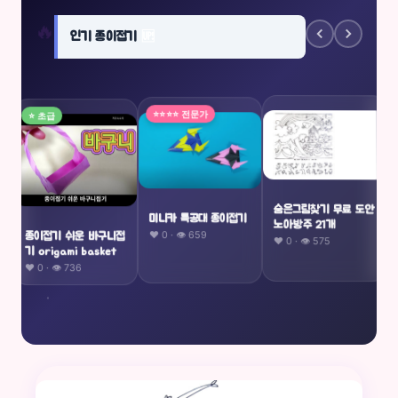
🔥
인기 종이접기
🆙
⭐ 초급
⭐⭐⭐⭐ 전문가
숨은그림찾기 무료 도안
미니카 특공대 종이접기
노아방주 21개
❤️ 0 · 👁 659
종이접기 쉬운 바구니접
❤️ 0 · 👁 575
기 origami basket
❤️ 0 · 👁 736