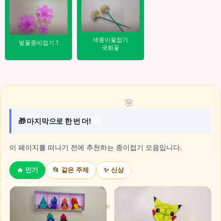
색종이꽃접기
벚꽃종이접기 1
국화꽃
🌸
🎁 마지막으로 한 번 더!
🆙
이 페이지를 떠나기 전에 추천하는 종이접기 모음입니다.
🔥 인기
📂 같은 주제
✨ 신상
🌸