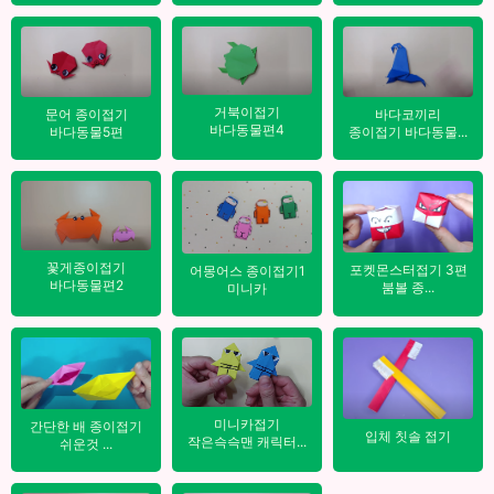
거북이접기
바다코끼리
문어 종이접기
바다동물편4
종이접기 바다동물...
바다동물5편
꽃게종이접기
포켓몬스터접기 3편
어몽어스 종이접기1
바다동물편2
붐볼 종...
미니카
미니카접기
간단한 배 종이접기
입체 칫솔 접기
작은슥슥맨 캐릭터...
쉬운것 ...