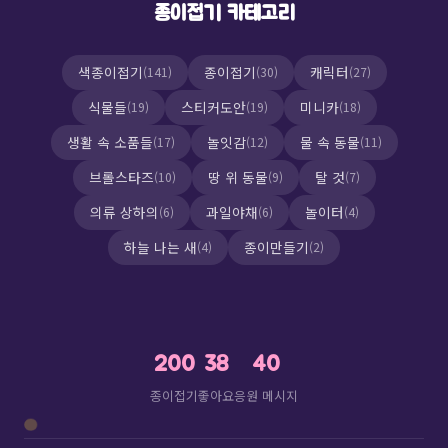
매
종이접기 카테고리
김
색종이접기
종이접기
캐릭터
(141)
(30)
(27)
식물들
스티커도안
미니카
(19)
(19)
(18)
생활 속 소품들
놀잇감
물 속 동물
(17)
(12)
(11)
브롤스타즈
땅 위 동물
탈 것
(10)
(9)
(7)
의류 상하의
과일야채
놀이터
(6)
(6)
(4)
하늘 나는 새
종이만들기
(4)
(2)
🌈
🎀
🦄
200
38
40
종이접기
좋아요
응원 메시지