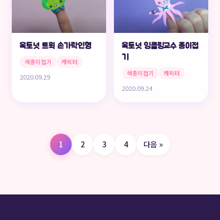
옥토넛 트윅 손가락인형
옥토넛 잉클링교수 종이접
기
색종이접기
캐릭터
색종이접기
캐릭터
2020.09.29
2020.09.24
글
1
2
3
4
다음 »
페
이
지