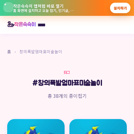
✦
작은슥슥이 앱처럼 바로 열기
설치하기
홈 화면에 설치하고 오늘 접기, 인기글, 놀이터를 빠르게 보실 수 있습니다.
본
🦢
작은슥슥이
문
으
로
바
홈
›
창의폭발엄마표미술놀이
로
가
태그
기
#창의폭발엄마표미술놀이
총 38개의 종이접기