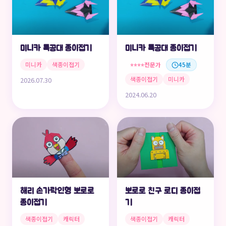
미니카 특공대 종이접기
미니카 특공대 종이접기
미니카
색종이접기
전문가
45분
⭐⭐⭐⭐
색종이접기
미니카
2026.07.30
2024.06.20
해리 손가락인형 뽀로로
뽀로로 친구 로디 종이접
종이접기
기
색종이접기
캐릭터
색종이접기
캐릭터