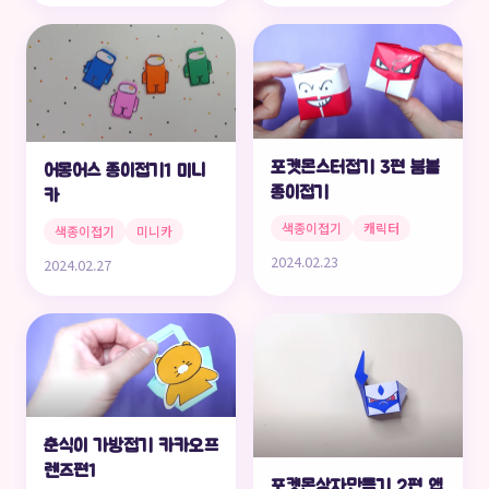
포켓몬스터접기 3편 붐볼
어몽어스 종이접기1 미니
종이접기
카
색종이접기
캐릭터
색종이접기
미니카
2024.02.23
2024.02.27
춘식이 가방접기 카카오프
렌즈편1
포켓몬상자만들기 2편 앱