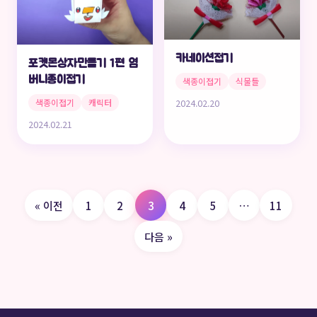
카네이션접기
포켓몬상자만들기 1편 염
버니종이접기
색종이접기
식물들
색종이접기
캐릭터
2024.02.20
2024.02.21
글
« 이전
1
2
3
4
5
…
11
페
다음 »
이
지
매