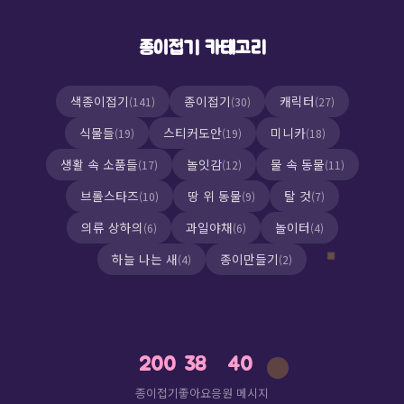
김
종이접기 카테고리
색종이접기
종이접기
캐릭터
(141)
(30)
(27)
식물들
스티커도안
미니카
(19)
(19)
(18)
생활 속 소품들
놀잇감
물 속 동물
(17)
(12)
(11)
브롤스타즈
땅 위 동물
탈 것
(10)
(9)
(7)
의류 상하의
과일야채
놀이터
(6)
(6)
(4)
하늘 나는 새
종이만들기
(4)
(2)
200
38
40
종이접기
좋아요
응원 메시지