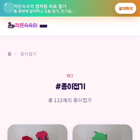
✦
작은슥슥이 앱처럼 바로 열기
설치하기
홈 화면에 설치하고 오늘 접기, 인기글, 놀이터를 빠르게 보실 수 있습니다.
본
🦢
작은슥슥이
문
으
로
바
홈
›
종이접기
로
가
태그
기
#종이접기
총 122개의 종이접기