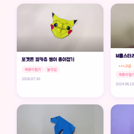
브롤스타즈
포켓몬 피카츄 팽이 종이접기
고급
⭐⭐⭐
색종이접기
놀잇감
색종이접
2026.07.30
2024.06.10