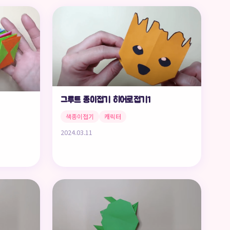
그루트 종이접기 히어로접기1
색종이접기
캐릭터
2024.03.11