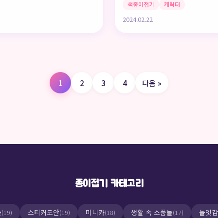
색종이접기
캐릭터
2024.02.22
1
2
3
4
다음 »
종이접기 카테고리
들
스티커도안
미니카
생활 속 소품들
놀잇감
(19)
(19)
(18)
(17)