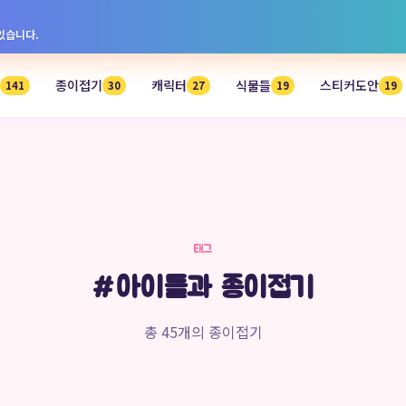
 있습니다.
종이접기
캐릭터
식물들
스티커도안
141
30
27
19
19
태그
#아이들과 종이접기
총 45개의 종이접기