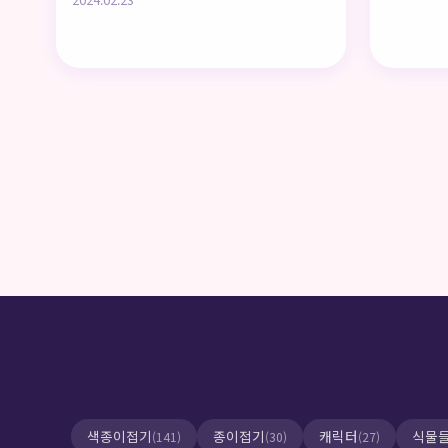
2024.02.23
글
페
이
지
매
김
색종이접기
종이접기
캐릭터
식물
(141)
(30)
(27)