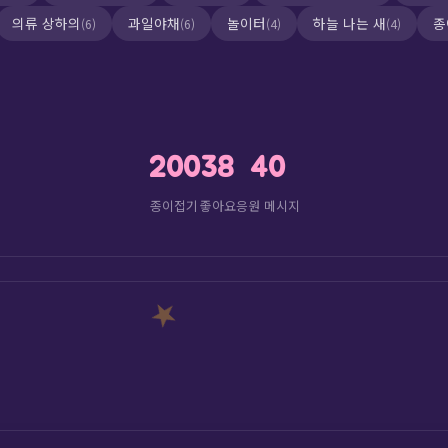
의류 상하의
과일야채
놀이터
하늘 나는 새
종
(6)
(6)
(4)
(4)
🎀
200
38
40
종이접기
좋아요
응원 메시지
🦋