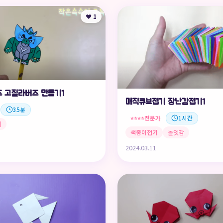
❤️ 1
 고질라버즈 만들기1
매직큐브접기 장난감접기1
35분
전문가
1시간
⭐⭐⭐⭐
기
색종이접기
놀잇감
2024.03.11