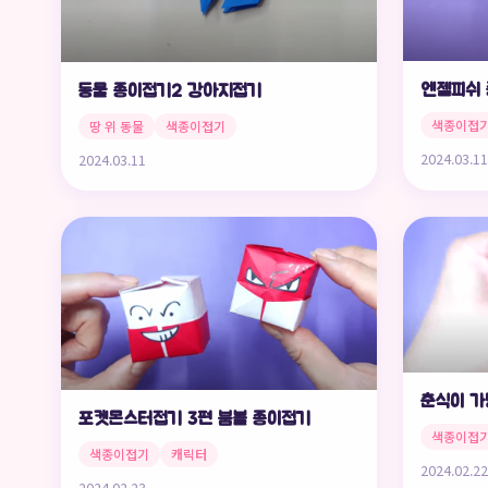
엔젤피쉬 
동물 종이접기2 강아지접기
색종이접
땅 위 동물
색종이접기
2024.03.11
2024.03.11
춘식이 가
포켓몬스터접기 3편 붐볼 종이접기
색종이접
색종이접기
캐릭터
2024.02.22