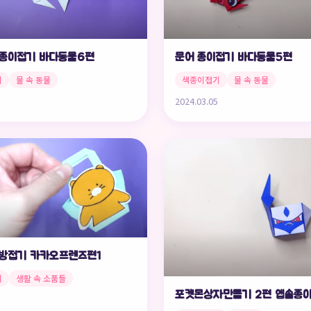
종이접기 바다동물6편
문어 종이접기 바다동물5편
기
물 속 동물
색종이접기
물 속 동물
2024.03.05
방접기 카카오프렌즈편1
기
생활 속 소품들
포켓몬상자만들기 2편 앱솔종