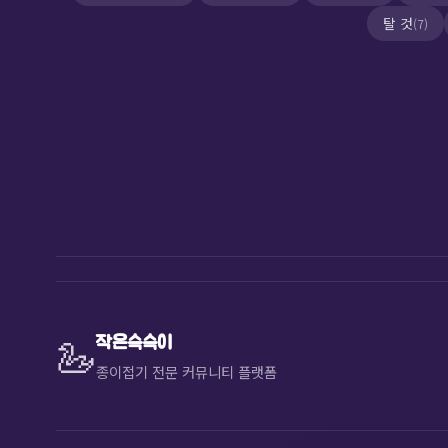
탈 것
(7)
🦢
작은슥슥이
종이접기 전문 커뮤니티 플랫폼