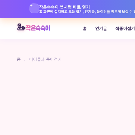
✦
작은슥슥이 앱처럼 바로 열기
홈 화면에 설치하고 오늘 접기, 인기글, 놀이터를 빠르게 보실 수
본
🦢
작은슥슥이
홈
인기글
색종이접기
문
으
로
바
홈
›
아이들과 종이접기
로
가
기