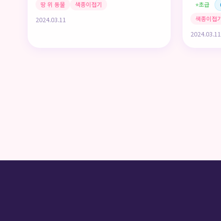
땅 위 동물
색종이접기
초급
⭐
색종이접
2024.03.11
2024.03.11
글
페
이
지
매
김