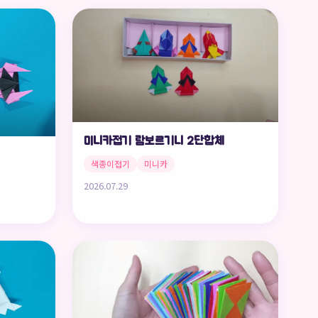
미니카접기 람보르기니 2단합체
색종이접기
미니카
2026.07.29