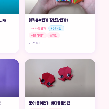
매직큐브접기 장난감접기1
미니카
전문가
1시간
⭐⭐⭐⭐
색종이접기
놀잇감
2024.03.11
편
문어 종이접기 바다동물5편