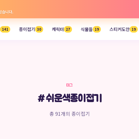
 있습니다.
종이접기
캐릭터
식물들
스티커도안
141
30
27
19
19
태그
#쉬운색종이접기
총 91개의 종이접기