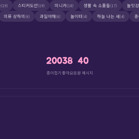
들
스티커도안
미니카
생활 속 소품들
놀잇감
(19)
(19)
(18)
(17)
의류 상하의
과일야채
놀이터
하늘 나는 새
종
(6)
(6)
(4)
(4)
🕊️
200
38
40
종이접기
좋아요
응원 메시지
🌈