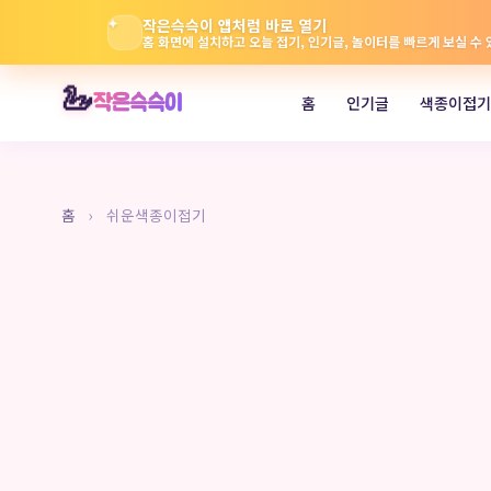
✦
작은슥슥이 앱처럼 바로 열기
홈 화면에 설치하고 오늘 접기, 인기글, 놀이터를 빠르게 보실 수
본
🦢
작은슥슥이
홈
인기글
색종이접기
문
으
로
바
홈
›
쉬운색종이접기
로
가
기