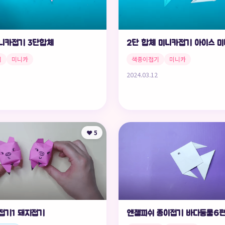
니카접기 3단합체
2단 합체 미니카접기 아이스 
기
미니카
색종이접기
미니카
2024.03.12
❤️ 5
엔젤피쉬 종이접기 바다동물6
접기1 돼지접기