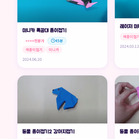
레이저 미
미니카 특공대 종이접기
색종이접
전문가
45분
⭐⭐⭐⭐
2024.03.12
색종이접기
미니카
2024.06.20
동물 종이접기2 강아지접기
동물 종이