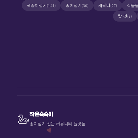
색종이접기
종이접기
캐릭터
식물
(141)
(30)
(27)
탈 것
(7)
🦋
🦢
작은슥슥이
종이접기 전문 커뮤니티 플랫폼
🕊️