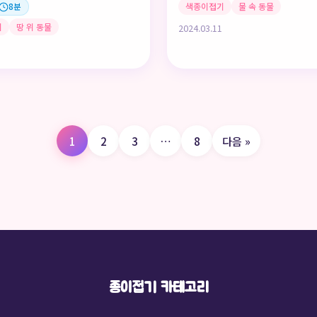
색종이접기
물 속 동물
8분
기
땅 위 동물
2024.03.11
1
2
3
…
8
다음 »
종이접기 카테고리