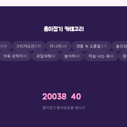
종이접기 카테고리
들
스티커도안
미니카
생활 속 소품들
놀잇감
(19)
(19)
(18)
(17)
의류 상하의
과일야채
놀이터
하늘 나는 새
종
(6)
(6)
(4)
(4)
200
38
40
종이접기
좋아요
응원 메시지