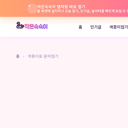
✦
작은슥슥이 앱처럼 바로 열기
홈 화면에 설치하고 오늘 접기, 인기글, 놀이터를 빠르게 보실 수
본
🦢
작은슥슥이
홈
인기글
색종이접기
문
으
로
바
홈
›
색종이로 문어접기
로
가
기