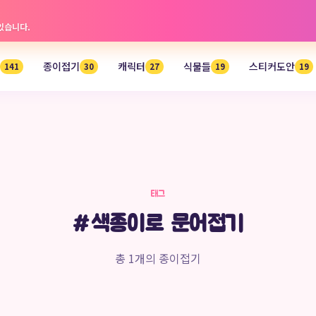
 있습니다.
종이접기
캐릭터
식물들
스티커도안
141
30
27
19
19
태그
#색종이로 문어접기
총 1개의 종이접기