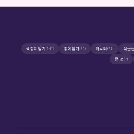
색종이접기
종이접기
캐릭터
식물
(141)
(30)
(27)
탈 것
(7)