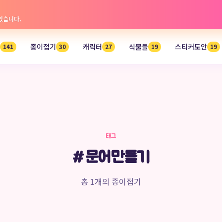
 있습니다.
종이접기
캐릭터
식물들
스티커도안
141
30
27
19
19
태그
#문어만들기
총 1개의 종이접기