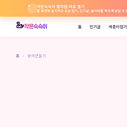
✦
작은슥슥이 앱처럼 바로 열기
홈 화면에 설치하고 오늘 접기, 인기글, 놀이터를 빠르게 보실 수
본
🦢
작은슥슥이
홈
인기글
색종이접기
문
으
로
바
홈
›
문어만들기
로
가
기