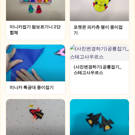
미니카접기 람보르기니 2단
포켓몬 피카츄 팽이 종이접
합체
기
(사진변경하기)공룡접기_
스테고사우르스
미니카 특공대 종이접기