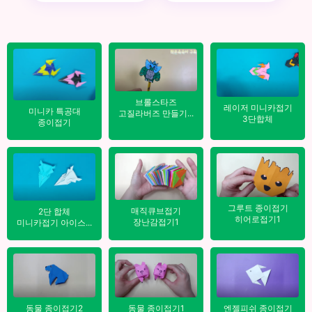
브롤스타즈
레이저 미니카접기
미니카 특공대
고질라버즈 만들기...
3단합체
종이접기
그루트 종이접기
매직큐브접기
2단 합체
히어로접기1
장난감접기1
미니카접기 아이스...
엔젤피쉬 종이접기
동물 종이접기2
동물 종이접기1