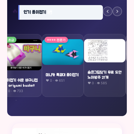
🔥
인기 종이접기
🆙
⭐
⭐⭐⭐⭐ 전문가
⭐ 초급
숨은그림찾기 무료 도안
매
미니카 특공대 종이접기
노아방주 21개
기1
❤️ 0 · 👁 651
종이접기 쉬운 바구니접
❤️ 0 · 👁 585
❤️ 
기 origami basket
❤️ 0 · 👁 733