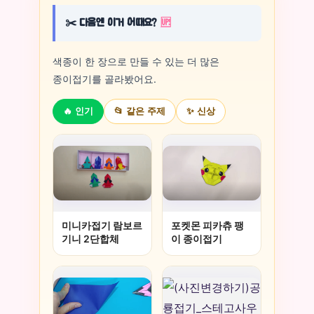
✂️ 다음엔 이거 어때요?
🆙
색종이 한 장으로 만들 수 있는 더 많은
종이접기를 골라봤어요.
🔥 인기
📂 같은 주제
✨ 신상
미니카접기 람보르
포켓몬 피카츄 팽
기니 2단합체
이 종이접기