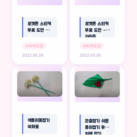
포켓몬 스티커
포켓몬 스티커
무료 도안 푸린
무료 도안 –
🆙
라이츄
🆙
스티커도안
스티커도안
2022.05.26
2022.03.30
색종이꽃접기
곤충접기 쉬운
국화꽃
🆙
종이접기 무당
벌레 접기
🆙