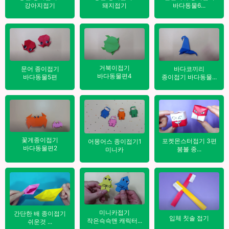
바다동물6...
강아지접기
돼지접기
거북이접기
바다코끼리
문어 종이접기
바다동물편4
종이접기 바다동물...
바다동물5편
꽃게종이접기
포켓몬스터접기 3편
어몽어스 종이접기1
바다동물편2
붐볼 종...
미니카
미니카접기
간단한 배 종이접기
입체 칫솔 접기
작은슥슥맨 캐릭터...
쉬운것 ...