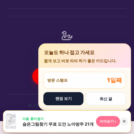
🦢
작은슥슥이
×
오늘도 하나 접고 가세요
종이접기 전문 커뮤니티 플랫폼
짧게 보고 바로 따라 하기 좋은 카드입니다.
유튜브에서 구독하기
1일째
방문 스탬프
랜덤 보기
최신 글
🌸
© 2026 작은슥슥이. All Rights Reserved.
★
▶
⌕
다음 종이접기
+
×
이어보기 ›
숨은그림찾기 무료 도안 노아방주 21개
앱 설치
인기
놀이터
검색