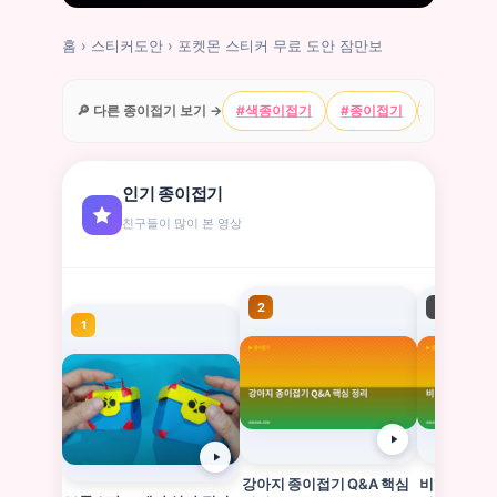
홈
›
스티커도안
›
포켓몬 스티커 무료 도안 잠만보
🔎 다른 종이접기 보기 →
#색종이접기
#종이접기
#캐릭터
인기 종이접기
친구들이 많이 본 영상
2
3
1
강아지 종이접기 Q&A 핵심
비행기 종이