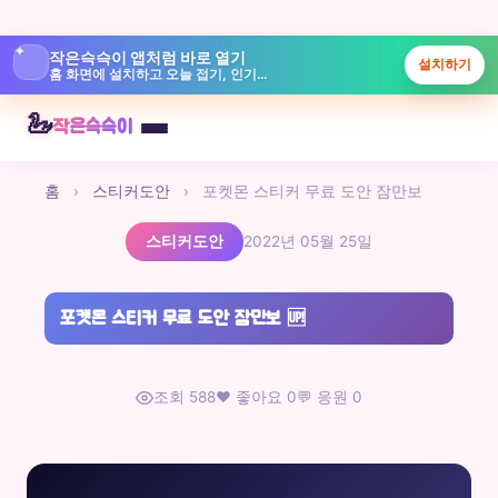
✦
작은슥슥이 앱처럼 바로 열기
설치하기
홈 화면에 설치하고 오늘 접기, 인기글, 놀이터를 빠르게 보실 수 있습니다.
본
🦢
작은슥슥이
문
으
홈
›
스티커도안
›
포켓몬 스티커 무료 도안 잠만보
로
바
스티커도안
2022년 05월 25일
로
가
기
포켓몬 스티커 무료 도안 잠만보
🆙
조회 588
❤️ 좋아요 0
💬 응원 0