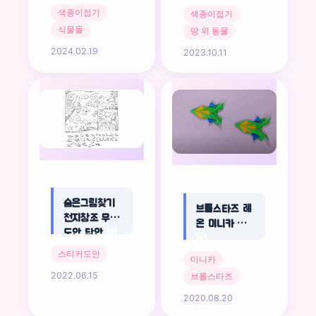
색종이접기
색종이접기
식물들
땅 위 동물
2024.02.19
2023.10.11
숨은그림찾기
브롤스타즈 레
천지창조 무료
온 미니카 접기
도안 답안
🆙
🆙
스티커도안
미니카
2022.06.15
브롤스타즈
2020.08.20