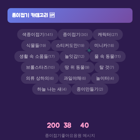
종이접기 카테고리
🆙
색종이접기
종이접기
캐릭터
(141)
(30)
(27)
식물들
스티커도안
미니카
(19)
(19)
(18)
생활 속 소품들
놀잇감
물 속 동물
(17)
(12)
(11)
브롤스타즈
땅 위 동물
탈 것
(10)
(9)
(7)
의류 상하의
과일야채
놀이터
(6)
(6)
(4)
🦢
하늘 나는 새
종이만들기
(4)
(2)
200
38
40
종이접기
좋아요
응원 메시지